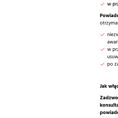
w pr
Powiado
otrzyma
niez
awari
w pr
usuw
po z
Jak włą
Zadzwoń
konsult
powiad