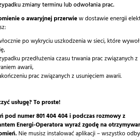
zypadku zmiany terminu lub odwołania prac.
mienie o awaryjnej przerwie
w dostawie energii elek
sz:
włocznie po wykryciu uszkodzenia w sieci, które wywoł
ę,
zypadku przedłużenia czasu trwania prac związanych z
aniem awarii,
akończeniu prac związanych z usunięciem awarii.
czyć usługę? To proste!
 pod numer 801 404 404 i podczas rozmowy z
antem Energi-Operatora wyraź zgodę na otrzymywa
omień.
Nie musisz instalować aplikacji – wszystko odb