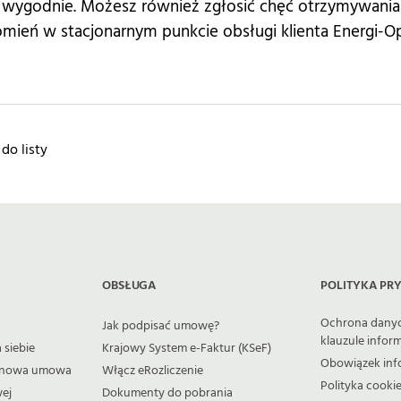
i wygodnie. Możesz również zgłosić chęć otrzymywania
ień w stacjonarnym punkcie obsługi klienta Energi-Op
do listy
OBSŁUGA
POLITYKA PR
Ochrona dany
Jak podpisać umowę?
klauzule infor
 siebie
Krajowy System e-Faktur (KSeF)
Obowiązek inf
 i nowa umowa
Włącz eRozliczenie
Polityka cooki
wej
Dokumenty do pobrania