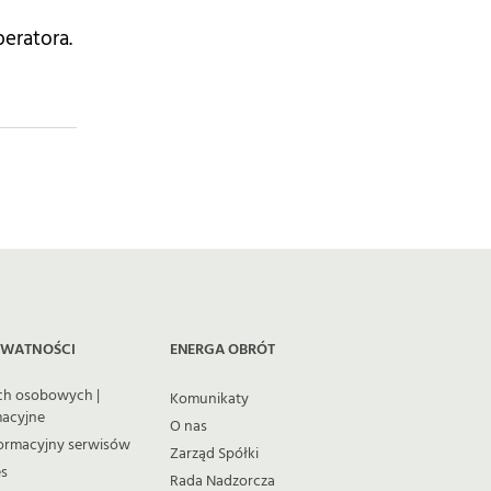
eratora.
YWATNOŚCI
ENERGA OBRÓT
ch osobowych |
Komunikaty
macyjne
O nas
ormacyjny serwisów
Zarząd Spółki
es
Rada Nadzorcza