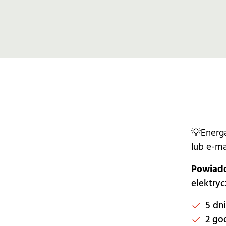
💡Energ
lub e-ma
Powiado
elektryc
5 dn
2 go