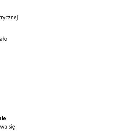
trycznej
ało
nie
ywa się