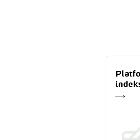
kontaktu i załatw swo
sprawę w sposób, któ
najbardziej Ci odpowi
Sprawdź
Platfo
indek
CSIRE - nowy system 
wymiany informacji 
na rynku energii
Poznaj najważniejsze informacje i
sprawdź, jak przygotowujemy się