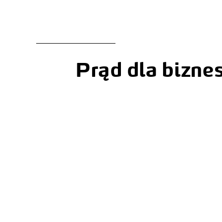
Prąd dla bizne
Kompensacja 
mocy biernej
Energy as a Service
Obniż rachunki za energię i