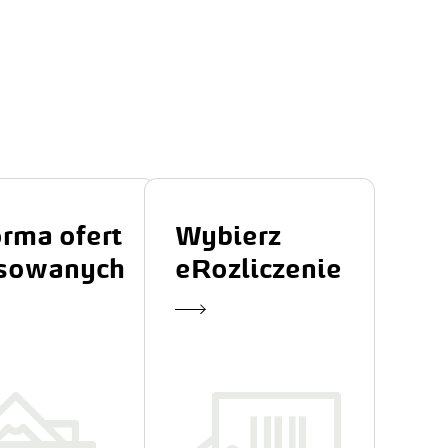
ją
ry
ada.
rma ofert 
Wybierz 
sowanych
eRozliczenie