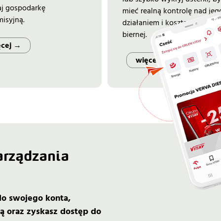
aj gospodarkę
mieć realną kontrolę nad jeg
isyjną.
działaniem i kosztami energii
biernej.
ęcej →
więcej →
rządzania
do swojego konta,
ną oraz zyskasz dostęp do