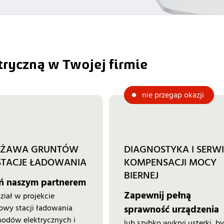
tryczną w Twojej firmie
nie przegap okazji
RŻAWA GRUNTÓW 
DIAGNOSTYKA I SERWIS
STACJE ŁADOWANIA
KOMPENSACJI MOCY 
BIERNEJ
ń naszym partnerem
Zapewnij pełną
iał w projekcie
owy stacji ładowania
sprawność urządzenia
odów elektrycznych i
lub szybko wykryj usterki, by