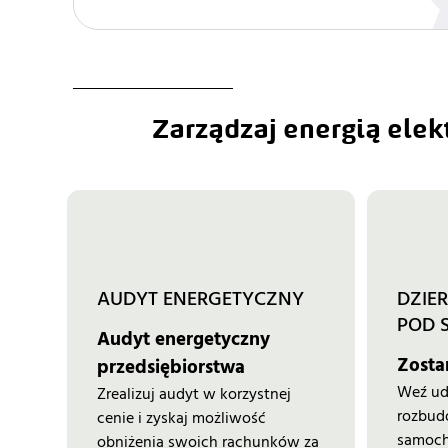
Zarządzaj energią elek
AUDYT ENERGETYCZNY
DZIE
POD 
Audyt energetyczny
Zosta
przedsiębiorstwa
Weź udz
Zrealizuj audyt w korzystnej
rozbud
cenie i zyskaj możliwość
samoch
obniżenia swoich rachunków za