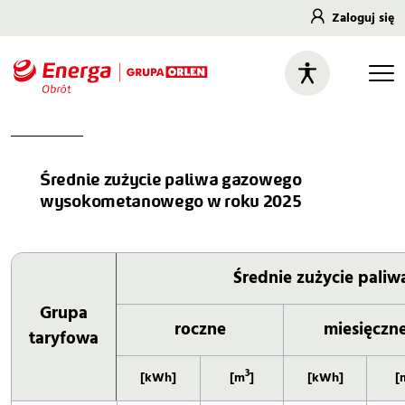
Zaloguj się
Średnie zużycie paliwa gazowego
wysokometanowego w roku 2025
Średnie zużycie pali
Grupa
roczne
miesięczn
taryfowa
3
[kWh]
[m
]
[kWh]
[