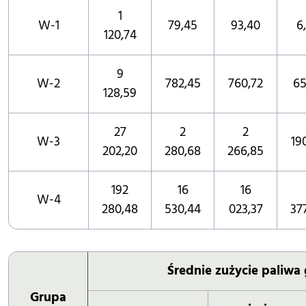
1
W-1
79,45
93,40
6
120,74
9
W-2
782,45
760,72
65
128,59
27
2
2
W-3
19
202,20
280,68
266,85
192
16
16
W-4
280,48
530,44
023,37
37
Średnie zużycie paliw
Grupa