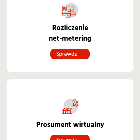
Rozliczenie
net-metering
Sprawdź →
Prosument wirtualny
Sprawdź →