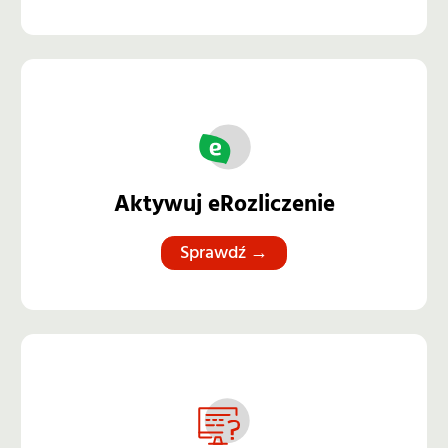
Aktywuj eRozliczenie
Sprawdź →