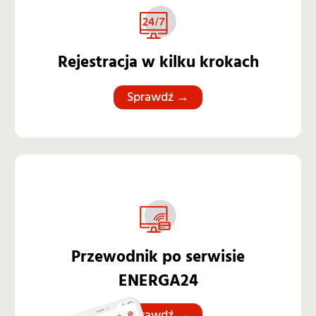
Rejestracja w kilku krokach
Sprawdź →
Przewodnik po serwisie
ENERGA24
Sprawdź →