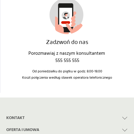
Zadzwoń do nas
Porozmawiaj z naszym konsultantem
555 555 555
Od poniedziałku do piątku w godz. 8.00-18.00
Koszt połączenia według stawek operatora telefonicznego
KONTAKT
OFERTA I UMOWA