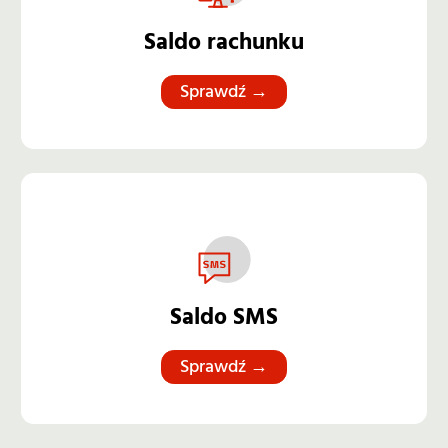
Saldo rachunku
Sprawdź →
Saldo SMS
Sprawdź →