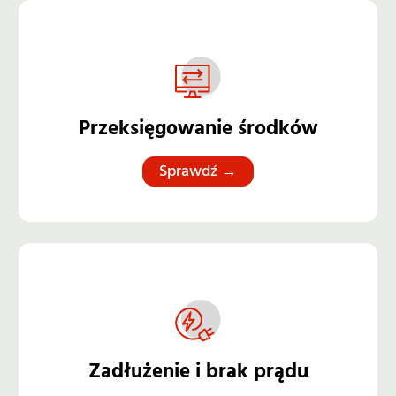
Przeksięgowanie środków
Sprawdź →
Zadłużenie i brak prądu