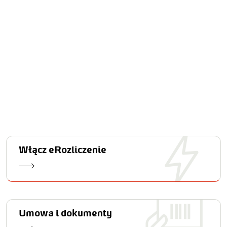
Serwis obsługi

ENERGA24
Dowiedz się, jak łatwo założyć konto, aktywować
eFakturę i korzystać z ENERGA24.
Sprawdź
Włącz eRozliczenie
Umowa i dokumenty