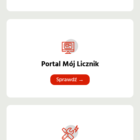
Portal Mój Licznik
Sprawdź →