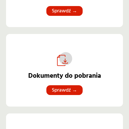
Sprawdź →
Dokumenty do pobrania
Sprawdź →