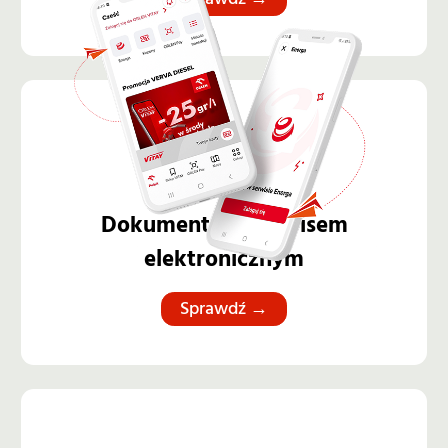
Dokumenty z podpisem
elektronicznym
Sprawdź →