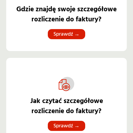
Gdzie znajdę swoje szczegółowe
rozliczenie do faktury?
Sprawdź →
Jak czytać szczegółowe
rozliczenie do faktury?
Sprawdź →