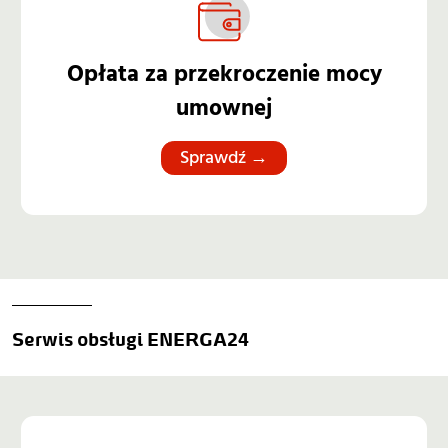
Opłata za przekroczenie mocy
umownej
Sprawdź →
Serwis obsługi ENERGA24