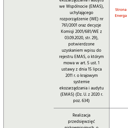
ekozarządzania i audytu
we Wspólnocie (EMAS),
Strona
uchylającego
Energa
rozporządzenie (WE) nr
761/2001 oraz decyzje
Komisji 2001/681/WE z
03.09.2020, str. 29),
potwierdzone
uzyskaniem wpisu do
rejestru EMAS, o którym
mowa w art. 5 ust. 1
ustawy z dnia 15 lipca
2011 r. o krajowym
systemie
ekozarządzania i audytu
(EMAS) (Dz. U. z 2020 r.
poz. 634)
Realizacja
przedsięwzięć
niskoemisyjnych, o