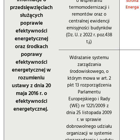
o wspieraniu
Strona
przedsięwzięciach
termomodernizacji i
Energa
remontów oraz o
służących
centralnej ewidencji
poprawie
emisyjności budynków
efektywności
(Dz. U. z 2022 r. poz.438
energetycznej
t.j.)
oraz środkach
poprawy
Wdrażanie systemu
efektywności
zarządzania
energetycznej w
środowiskowego, o
rozumieniu
którym mowa w art. 2
ustawy z dnia 20
pkt 13 rozporządzenia
Parlamentu
maja 2016 r. o
Europejskiego i Rady
efektywności
(WE) nr 1221/2009 z
energetycznej.
dnia 25 listopada 2009
r. w sprawie
dobrowolnego udziału
organizacji w systemie