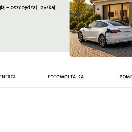
ią – oszczędzaj i zyskaj
NERGII
FOTOWOLTAIKA
POMP