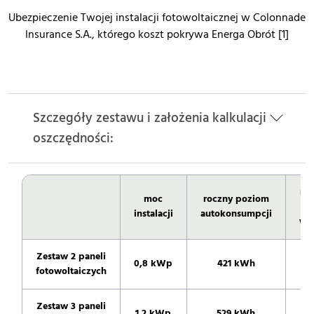
Ubezpieczenie Twojej instalacji fotowoltaicznej w Colonnade
Insurance S.A., którego koszt pokrywa Energa Obrót [1]
Szczegóły zestawu i założenia kalkulacji
oszczędności:
ro
moc
roczny poziom
instalacji
autokonsumpcji
wy
Zestaw 2 paneli
0,8 kWp
421 kWh
6
fotowoltaiczych
Zestaw 3 paneli
1,2 kWp
529 kWh
1