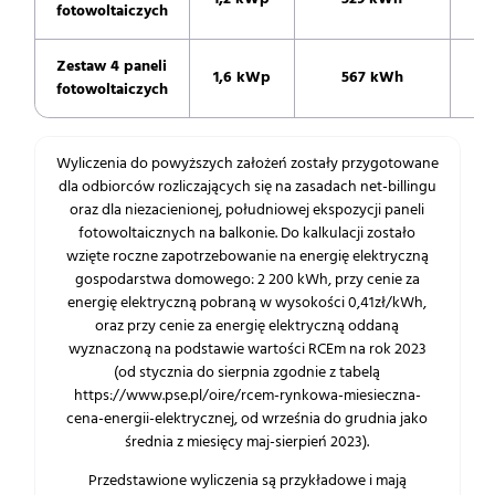
fotowoltaiczych
Zestaw 4 paneli
1,6 kWp
567 kWh
1
fotowoltaiczych
Wyliczenia do powyższych założeń zostały przygotowane
dla odbiorców rozliczających się na zasadach net-billingu
oraz dla niezacienionej, południowej ekspozycji paneli
fotowoltaicznych na balkonie. Do kalkulacji zostało
wzięte roczne zapotrzebowanie na energię elektryczną
gospodarstwa domowego: 2 200 kWh, przy cenie za
energię elektryczną pobraną w wysokości 0,41zł/kWh,
oraz przy cenie za energię elektryczną oddaną
wyznaczoną na podstawie wartości RCEm na rok 2023
(od stycznia do sierpnia zgodnie z tabelą
https://www.pse.pl/oire/rcem-rynkowa-miesieczna-
cena-energii-elektrycznej, od września do grudnia jako
średnia z miesięcy maj-sierpień 2023).
Przedstawione wyliczenia są przykładowe i mają