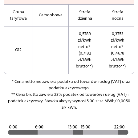
Grupa
Strefa
Strefa
Całodobowa
taryfowa
dzienna
nocna
0,5789
0,3753
zł/kWh
zł/kWh
netto*
netto*
G12
-
(0,7182
(0,4678
zł/kWh
zł/kWh
brutto**)
brutto**)
* Cena netto nie zawiera podatku od towarów i usług (VAT) oraz
podatku akcyzowego.
** Cena brutto zawiera 23% podatek od towarów i usług (VAT) i
podatek akcyzowy. Stawka akcyzy wynosi 5,00 zł za MWh/ 0,0050
zł/ kWh.