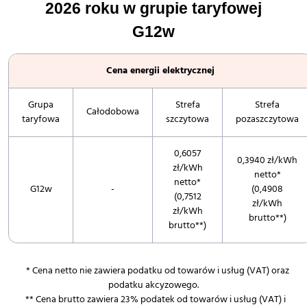
2026 roku w grupie taryfowej
G12w
Cena energii elektrycznej
Grupa
Strefa
Strefa
Całodobowa
taryfowa
szczytowa
pozaszczytowa
0,6057
0,3940 zł/kWh
zł/kWh
netto*
netto*
G12w
-
(0,4908
(0,7512
zł/kWh
zł/kWh
brutto**)
brutto**)
* Cena netto nie zawiera podatku od towarów i usług (VAT) oraz
podatku akcyzowego.
** Cena brutto zawiera 23% podatek od towarów i usług (VAT) i