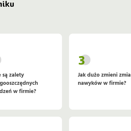
niku
e są zalety
Jak dużo zmieni zmi
rgooszczędnych
nawyków w firmie?
dzeń w firmie?