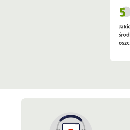
Jaki
środ
oszc