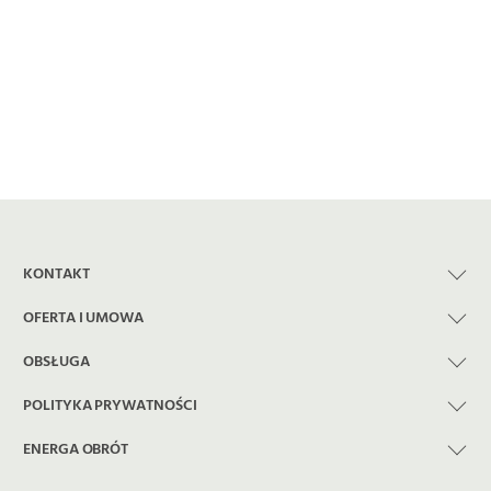
dotyczące instalacji liczników energii
elektrycznej przez dystrybutorów energii, w
tym ENERGA-OPERATOR S.A.
KONTAKT
OFERTA I UMOWA
OBSŁUGA
POLITYKA PRYWATNOŚCI
ENERGA OBRÓT