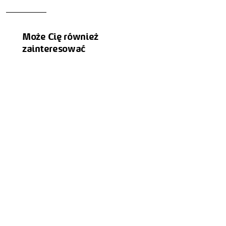
Może Cię również
zainteresować
📣🕑📅 21 lipca 2026 r. wchodzi w życie
nowelizacja ustawy Prawo energetyczne. Od
tego dnia będą obowiązywać nowe przepisy