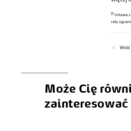
[1]
Ustawa z 
celu ogranic
Wróć 
Może Cię równ
zainteresować