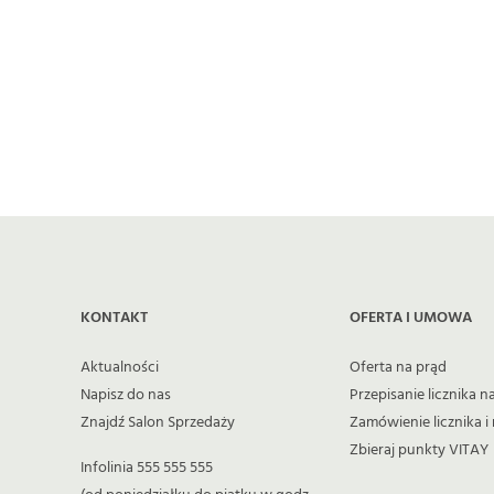
energii, w tym ENERGA-OPERATOR S.A.
KONTAKT
OFERTA I UMOWA
Aktualności
Oferta na prąd
Napisz do nas
Przepisanie licznika na
Znajdź Salon Sprzedaży
Zamówienie licznika
Zbieraj punkty VITAY
Infolinia 555 555 555