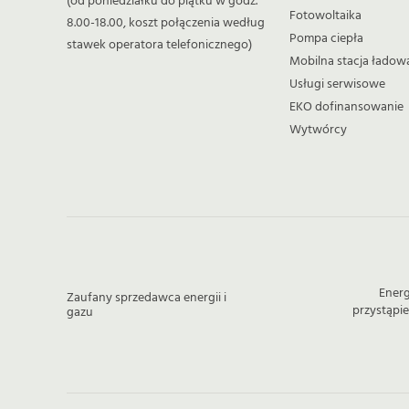
(od poniedziałku do piątku w godz.
Fotowoltaika
8.00-18.00, koszt połączenia według
Pompa ciepła
stawek operatora telefonicznego)
Mobilna stacja ładow
Usługi serwisowe
EKO dofinansowanie
Wytwórcy
Energ
Zaufany sprzedawca energii i
przystąpi
gazu