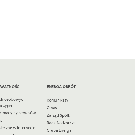
YWATNOŚCI
ENERGA OBRÓT
ch osobowych |
Komunikaty
macyjne
O nas
ormacyjny serwisów
Zarząd Spółki
es
Rada Nadzorcza
pieczne w internecie
Grupa Energa