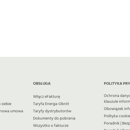
OBSŁUGA
POLITYKA PR
Ochrona dany
Włącz eFakturę
klauzule infor
 siebie
Taryfa Energa-Obrót
Obowiązek inf
 i nowa umowa
Taryfy dystrybutorów
Polityka cooki
Dokumenty do pobrania
Poradnik | Bez
Wszystko o fakturze