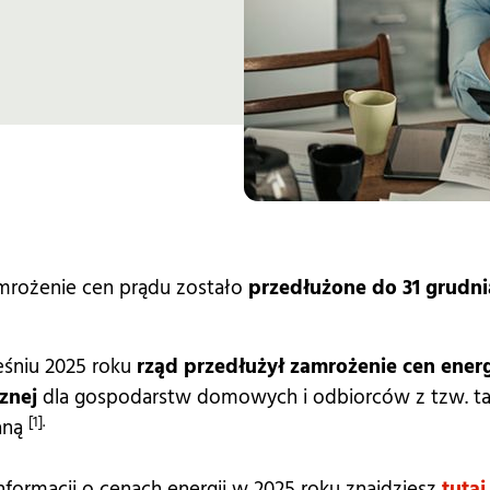
mrożenie cen prądu zostało
przedłużone do 31 grudni
śniu 2025 roku
rząd przedłużył zamrożenie cen energ
znej
dla gospodarstw domowych i odbiorców z tzw. ta
[1].
aną
nformacji o cenach energii w 2025 roku znajdziesz
tutaj