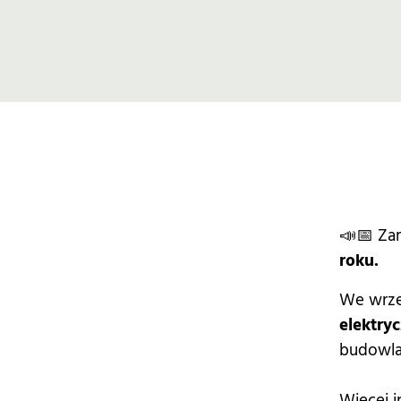
📣📅 Za
roku.
We wrze
elektryc
budowl
Więcej i