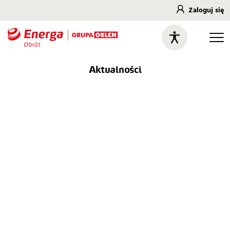
Zaloguj się
Aktualności
📣
Od 13 lutego 2023 roku zmienia się Taryfa
ENERGA-OBRÓT S.A. dla gazu ziemnego
wysokometanowego.